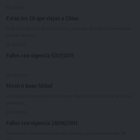
11/07/2011
Están los 20 que viajan a China
El director técnico de la selección uruguaya de fútbol universitario,
Ramón Antoria,
…
11/07/2011
Fallos con vigencia 5/07/2011
06/07/2011
Mostró buen fútbol
La selección uruguaya universitaria disputó en la jornada de hoy un
amistoso
…
29/06/2011
Fallos con vigencia 28/06/2011
Se pone en conocimiento de los usuarios que la publicación de
los
…