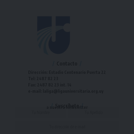
Contacto
Dirección: Estadio Centenario Puerta 22
Tel: 2487 82 23
Fax: 2487 82 23 int. 14
e-mail: laliga@ligauniversitaria.org.uy
Suscríbete
a nuestra Newsletter