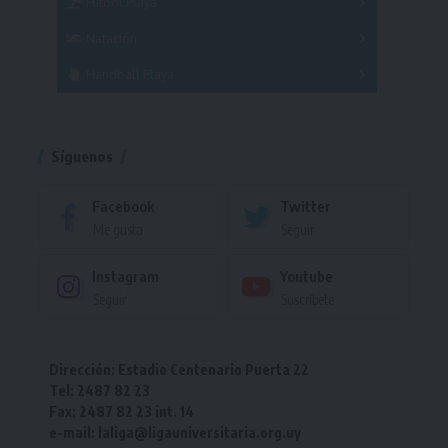
Fútbol Playa
Masculino
Femenino
Natación
Torneo
Handball Playa
Torneo
Torneo
Síguenos
Facebook
Twitter
Me gusta
Seguir
Instagram
Youtube
Seguir
Suscríbete
Dirección: Estadio Centenario Puerta 22
Tel: 2487 82 23
Fax: 2487 82 23 int. 14
e-mail: laliga@ligauniversitaria.org.uy