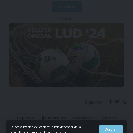
- Publicidad -
Síguenos
Deportes
Estadísticas
Normativas
Servicios
Institucional
Mis Favoritos
La actualización de los datos puede depender de la
Aceptar
velocidad en el ingreso de la información