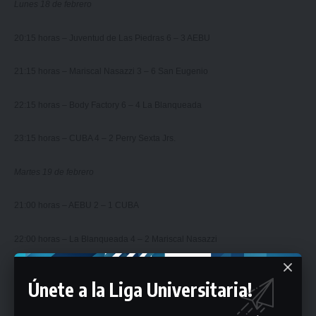
Lunes 18 de febrero
20:15 horas – Juventud de Las Piedras 6 – 3 AEBU
21:15 horas – Mariscal Nasazzi 3 – 6 San Eugenio
22:15 horas – Body Factory 6 – 4 La Blanqueada
23:15 horas – CUBA 4 – 2 Perry Sexta Jrs.
Martes 19 de febrero
21:00 horas – AEBU 2 – 1 CUBA
22:00 horas – La Blanqueada 4 – 2 Mariscal Nasazzi
23:00 horas – San Eugenio 2 – 1 Body Factory
Únete a la Liga Universitaria!
Miércoles 20 de febrero