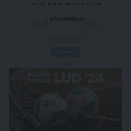
e-mail: laliga@ligauniversitaria.org.uy
Suscríbete
a nuestra Newsletter
- Publicidad -