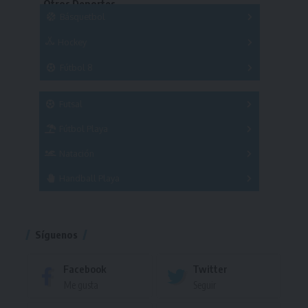
Otros Deportes
Copas
Básquetbol
Hockey
A
B
3x3
Fútbol 8
A
B
C
SUB 21
Masculino
Futsal
Femenino
Fútbol Playa
Masculino
Femenino
Natación
Torneo
Handball Playa
Torneo
Torneo
Síguenos
Facebook
Twitter
Me gusta
Seguir