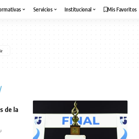
ormativas
Servicios
Institucional
Mis Favoritos
s de la
u