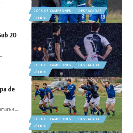
…
COPA DE CAMPEONES
DESTACADAS
FÚTBOL
Sub 20
…
COPA DE CAMPEONES
DESTACADAS
FÚTBOL
opa de
iembre el
…
COPA DE CAMPEONES
DESTACADAS
FÚTBOL