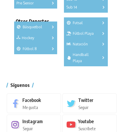
Series
Pre Senior
A
B
C
D
Sub 14
Series
Copas
A
B
C
D
E
Series
Copas
Otros Deportes
Futsal
Copas
Básquetbol
Fútbol Playa
Masculino
Hockey
A
B
Femenino
Natación
Torneo
3x3
Fútbol 8
A
B
C
Handball
Torneo
SUB 21
Masculino
Playa
Femenino
Torneo
Síguenos
Facebook
Twitter
Me gusta
Seguir
Instagram
Youtube
Seguir
Suscríbete