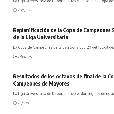
La Liga Universitaria de Deportes tuvo el inicio de la Copa de
26/11/2025
Replanificación de la Copa de Campeones 
de la Liga Universitaria
La Copa de Campeones de la categoría Sub 20 del fútbol de
22/11/2025
Resultados de los octavos de final de la C
Campeones de Mayores
La Liga Universitaria de Deportes tuvo el domingo 16 de nov
20/11/2025