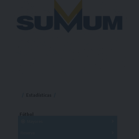
Estadísticas
Fútbol
Mayores
Reserva
A
B
C
D
E
F
G