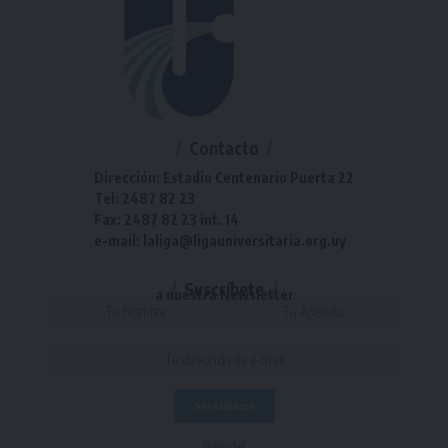
Contacto
Dirección: Estadio Centenario Puerta 22
Tel: 2487 82 23
Fax: 2487 82 23 int. 14
e-mail: laliga@ligauniversitaria.org.uy
Suscríbete
a nuestra Newsletter
- Publicidad -