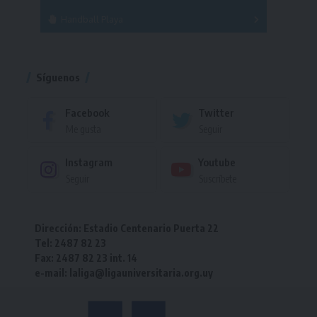
Handball Playa
Torneo
Torneo
Síguenos
Facebook
Twitter
Me gusta
Seguir
Instagram
Youtube
Seguir
Suscríbete
Dirección: Estadio Centenario Puerta 22
Tel: 2487 82 23
Fax: 2487 82 23 int. 14
e-mail: laliga@ligauniversitaria.org.uy