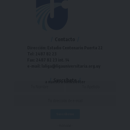
Contacto
Dirección: Estadio Centenario Puerta 22
Tel: 2487 82 23
Fax: 2487 82 23 int. 14
e-mail: laliga@ligauniversitaria.org.uy
Suscríbete
a nuestra Newsletter
- Publicidad -