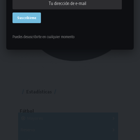
Puedes desuscribirte en cualquier momento
Estadísticas
Fútbol
Mayores
Reserva
A
B
C
D
E
F
G