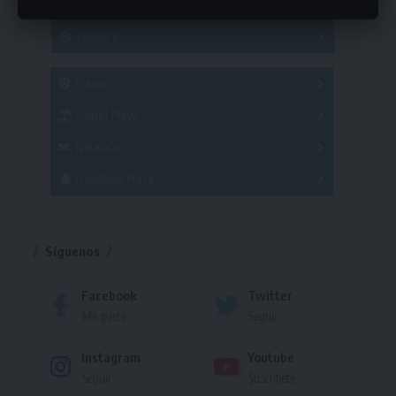
Hockey
A
B
3x3
Fútbol 8
A
B
C
SUB 21
Masculino
Futsal
Femenino
Fútbol Playa
Masculino
Femenino
Natación
Torneo
Handball Playa
Torneo
Torneo
Síguenos
Facebook
Twitter
Me gusta
Seguir
Instagram
Youtube
Seguir
Suscríbete