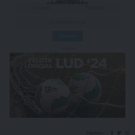
Suscríbete
a nuestra Newsletter
- Publicidad -
Síguenos