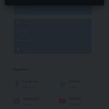
Hockey
A
B
3x3
Fútbol 8
A
B
C
SUB 21
Masculino
Futsal
Femenino
Fútbol Playa
Masculino
Femenino
Natación
Torneo
Handball Playa
Torneo
Torneo
Síguenos
Facebook
Twitter
Me gusta
Seguir
Instagram
Youtube
Seguir
Suscríbete