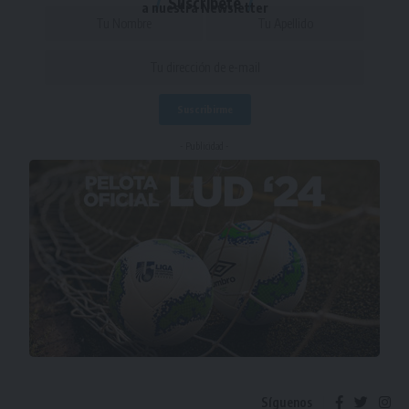
Suscríbete
a nuestra Newsletter
- Publicidad -
Síguenos