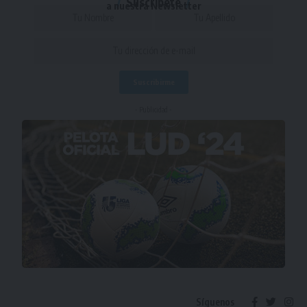
Suscríbete
a nuestra Newsletter
- Publicidad -
Síguenos