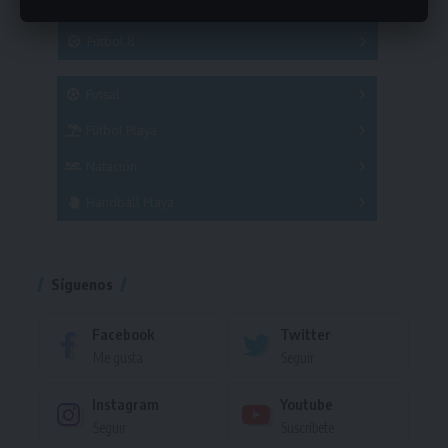
Hockey
A
B
3x3
Fútbol 8
A
B
C
SUB 21
Masculino
Futsal
Femenino
Fútbol Playa
Masculino
Femenino
Natación
Torneo
Handball Playa
Torneo
Torneo
Síguenos
Facebook
Twitter
Me gusta
Seguir
Instagram
Youtube
Seguir
Suscríbete