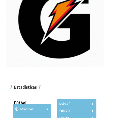
Estadísticas
Fútbol
Más 40
Mayores
Sub 20
A
B
C