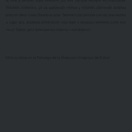
al rival y también para defender por esa vía que siempre es importante.
Estamos contentos, ya va quedando menos y estamos ultimando detalles
para no dejar nada librado al azar. Tenemos las pelotas con las que vamos
a jugar allá, estamos entrenando muy bien y después veremos cómo nos
va en Taipei, pero tenemos las mejores expectativas”.
Mirá las fotos en la Fanpage de la
Selección Uruguaya de Fútbol
: