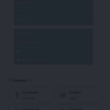
Básquetbol
Hockey
A
B
3x3
Fútbol 8
A
B
C
SUB 21
Masculino
Futsal
Femenino
Fútbol Playa
Masculino
Femenino
Natación
Torneo
Handball Playa
Torneo
Torneo
Síguenos
Facebook
Twitter
Me gusta
Seguir
Instagram
Youtube