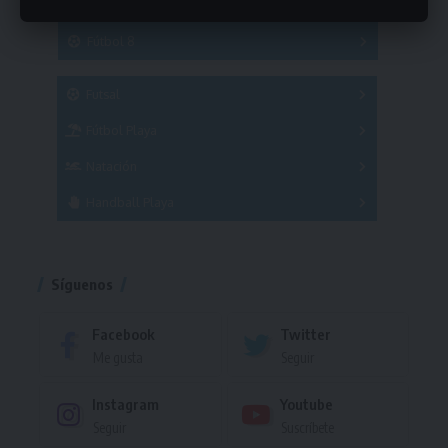
Hockey
A
B
3x3
Fútbol 8
A
B
C
SUB 21
Masculino
Futsal
Femenino
Fútbol Playa
Masculino
Femenino
Natación
Torneo
Handball Playa
Torneo
Torneo
Síguenos
Facebook
Twitter
Me gusta
Seguir
Instagram
Youtube
Seguir
Suscríbete