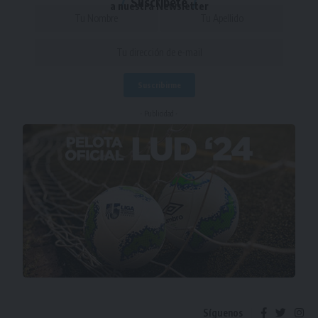
Suscríbete
a nuestra Newsletter
- Publicidad -
Síguenos