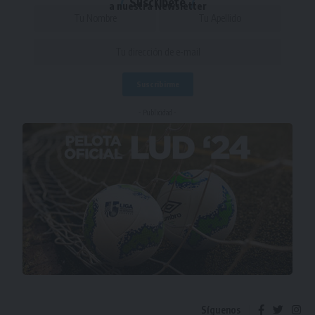
Suscríbete
a nuestra Newsletter
- Publicidad -
Síguenos