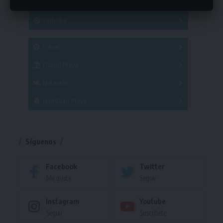
Hockey
A
B
3x3
Fútbol 8
A
B
C
SUB 21
Masculino
Futsal
Femenino
Fútbol Playa
Masculino
Femenino
Natación
Torneo
Handball Playa
Torneo
Torneo
Síguenos
Facebook
Twitter
Me gusta
Seguir
Instagram
Youtube
Seguir
Suscríbete