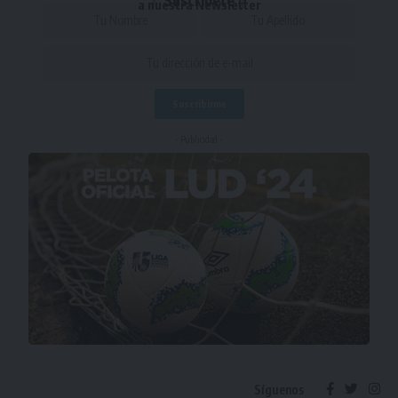
Suscríbete
a nuestra Newsletter
- Publicidad -
Síguenos