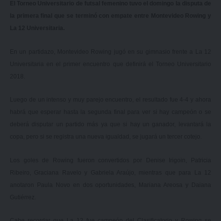
El Torneo Universitario de futsal femenino tuvo el domingo la disputa de
la primera final que se terminó con empate entre Montevideo Rowing y
La 12 Universitaria.
En un partidazo, Montevideo Rowing jugó en su gimnasio frente a La 12
Universitaria en el primer encuentro que definirá el Torneo Universitario
2018.
Luego de un intenso y muy parejo encuentro, el resultado fue 4-4 y ahora
habrá que esperar hasta la segunda final para ver si hay campeón o se
deberá disputar un partido más ya que si hay un ganador, levantará la
copa, pero si se registra una nueva igualdad, se jugará un tercer cotejo.
Los goles de Rowing fueron convertidos por Denise Irigoin, Patricia
Ribeiro, Graciana Ravelo y Gabriela Araújo, mientras que para La 12
anotaron Paula Novo en dos oportunidades, Mariana Areosa y Daiana
Gutiérrez.
Cabe recordar que La 12 fue campeón del Clasificatorio y Rowing se