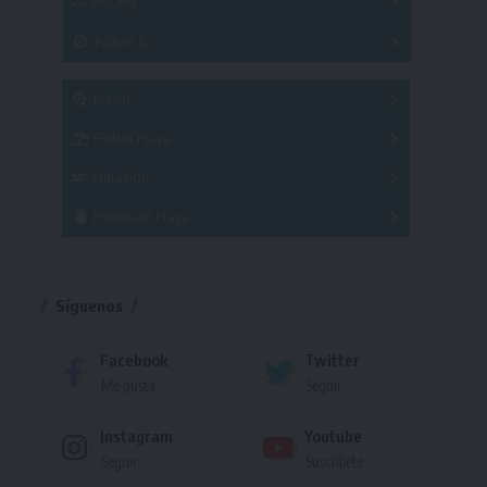
Hockey
A
B
3x3
Fútbol 8
A
B
C
SUB 21
Masculino
Futsal
Femenino
Fútbol Playa
Masculino
Femenino
Natación
Torneo
Handball Playa
Torneo
Torneo
Síguenos
Facebook
Twitter
Me gusta
Seguir
Instagram
Youtube
Seguir
Suscríbete