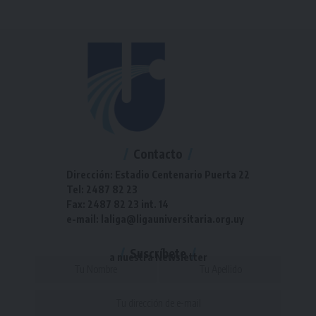
Contacto
Dirección: Estadio Centenario Puerta 22
Tel: 2487 82 23
Fax: 2487 82 23 int. 14
e-mail: laliga@ligauniversitaria.org.uy
Suscríbete
a nuestra Newsletter