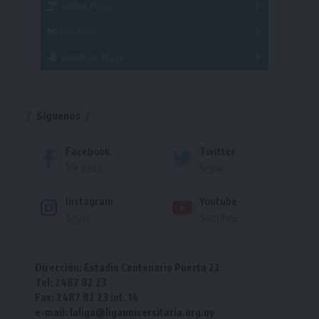
Fútbol Playa
Masculino
Femenino
Natación
Torneo
Handball Playa
Torneo
Torneo
Síguenos
Facebook
Twitter
Me gusta
Seguir
Instagram
Youtube
Seguir
Suscríbete
Dirección: Estadio Centenario Puerta 22
Tel: 2487 82 23
Fax: 2487 82 23 int. 14
e-mail: laliga@ligauniversitaria.org.uy