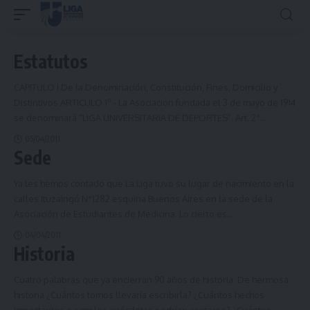
Estatutos
CAPITULO I De la Denominación, Constitución, Fines, Domicilio y
Distintivos ARTICULO 1º - La Asociación fundada el 3 de mayo de 1914
se denominará “LIGA UNIVERSITARIA DE DEPORTES”. Art. 2º
…
05/04/2011
Sede
Ya les hemos contado que La Liga tuvo su lugar de nacimiento en la
calles Ituzaingó N°1282 esquina Buenos Aires en la sede de la
Asociación de Estudiantes de Medicina. Lo cierto es
…
04/04/2011
Historia
Cuatro palabras que ya encierran 90 años de historia. De hermosa
historia ¿Cuántos tomos llevaría escribirla? ¿Cuántos hechos