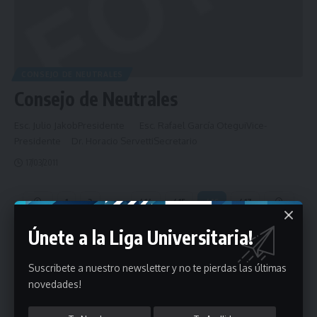
CONSEJO DE NEUTRALES
Consejo de Neutrales
Esc. Julio JakobPresidente Esc. Rafael García OteguiVice-
Presidente Dr. Horacio ServettiSecretario
17/03/2011
1
2
…
414
415
416
417
Únete a la Liga Universitaria!
- Publicidad -
Suscribete a nuestro newsletter y no te pierdas las últimas
novedades!