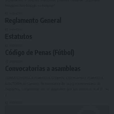
importantes o simples anécdotas podrían contarse? ¿Cuántos
hombres han forjado su historia?
…
04/04/2011
Reglamento General
04/04/2011
Estatutos
04/04/2011
Código de Penas (Fútbol)
04/04/2011
Convocatorias a asambleas
CONVOCATORIA A ASAMBLEA GENERAL ORDINARIA Y ASAMBLEA
ELECTORAL El Consejo de Neutrales de la Liga Universitaria de
Deportes, cumpliendo con lo dispuesto por los artículos 18 al 21, 34
y
…
04/04/2011