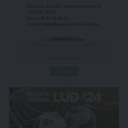
Dirección: Estadio Centenario Puerta 22
Tel: 2487 82 23
Fax: 2487 82 23 int. 14
e-mail: laliga@ligauniversitaria.org.uy
Suscríbete
a nuestra Newsletter
- Publicidad -