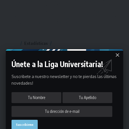
Estadísticas
Fútbol
Únete a la Liga Universitaria!
Mayores
Suscribete a nuestro newsletter y no te pierdas las últimas
Reserva
A
B
C
D
E
F
G
novedades!
Pre Senior
A
B
C
D
A
B
C
D
E
Más 40
Sub 20
A
B
C
Sub 18
A
B
C
Sub 16