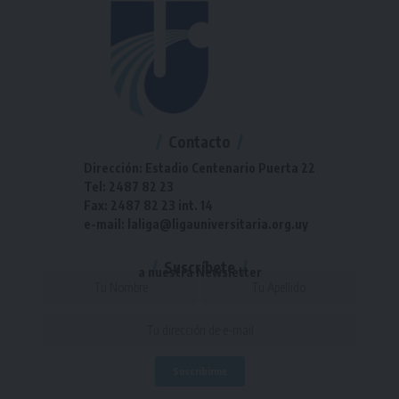
Contacto
Dirección: Estadio Centenario Puerta 22
Tel: 2487 82 23
Fax: 2487 82 23 int. 14
e-mail: laliga@ligauniversitaria.org.uy
Suscríbete
a nuestra Newsletter