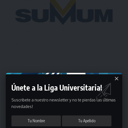
Estadísticas
Únete a la Liga Universitaria!
Fútbol
Suscribete a nuestro newsletter y no te pierdas las últimas
novedades!
Mayores
Reserva
A
B
C
D
E
F
G
Pre Senior