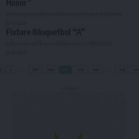
Honor”
{pdf=images/pdf/fixtures/2011/basquetbol_tdh.pdf|833|800}
19/04/2011
Fixture Básquetbol “A”
{pdf=images/pdf/fixtures/2019/basquet_a.pdf|833|1150}
19/04/2011
1
2
…
399
400
401
402
403
…
416
41
- Publicidad -