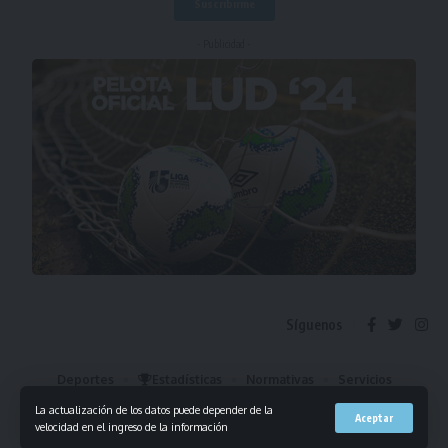
- Publicidad -
Síguenos
Deportes
Estadísticas
Normativas
Servicios
Institucional
Mis Favoritos
La actualización de los datos puede depender de la
Aceptar
velocidad en el ingreso de la información
© 2023 Liga Universitaria de Deportes. Todos los derechos reservados.