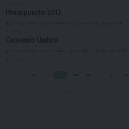
05/05/2011
Presupuesto 2012
{pdf=https://www.ligauniversitaria.org.uy/images/pdf/presupuesto_l
05/05/2011
Convenio Umbro
{pdf=https://www.ligauniversitaria.org.uy/images/pdf/umbro.pdf|500
05/05/2011
1
2
…
397
398
399
400
401
…
416
417
- Publicidad -