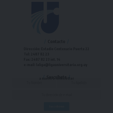
Contacto
Dirección: Estadio Centenario Puerta 22
Tel: 2487 82 23
Fax: 2487 82 23 int. 14
e-mail: laliga@ligauniversitaria.org.uy
Suscríbete
a nuestra Newsletter