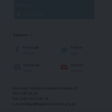
Femenino
Natación
Torneo
Handball Playa
Torneo
Torneo
Síguenos
Facebook
Twitter
Me gusta
Seguir
Instagram
Youtube
Seguir
Suscríbete
Dirección: Estadio Centenario Puerta 22
Tel: 2487 82 23
Fax: 2487 82 23 int. 14
e-mail: laliga@ligauniversitaria.org.uy