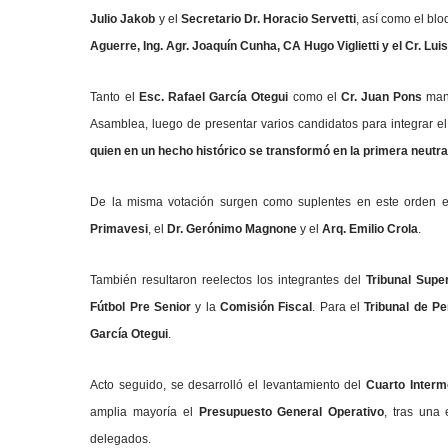
Julio Jakob
y el
Secretario Dr. Horacio Servetti
, así como el bl
Aguerre, Ing. Agr. Joaquín Cunha, CA Hugo Viglietti y el Cr. Lu
Tanto el
Esc. Rafael García Otegui
como el
Cr. Juan Pons
mani
Asamblea, luego de presentar varios candidatos para integrar el
quien en un hecho histórico se transformó en la primera neutral
De la misma votación surgen como suplentes en este orden 
Primavesi
, el
Dr. Gerónimo Magnone
y el
Arq. Emilio Crola
.
También resultaron reelectos los integrantes del
Tribunal Super
Fútbol Pre Senior
y la
Comisión Fiscal
. Para el
Tribunal de P
García Otegui
.
Acto seguido, se desarrolló el levantamiento del
Cuarto Interm
amplia mayoría el
Presupuesto General Operativo
, tras una
delegados.