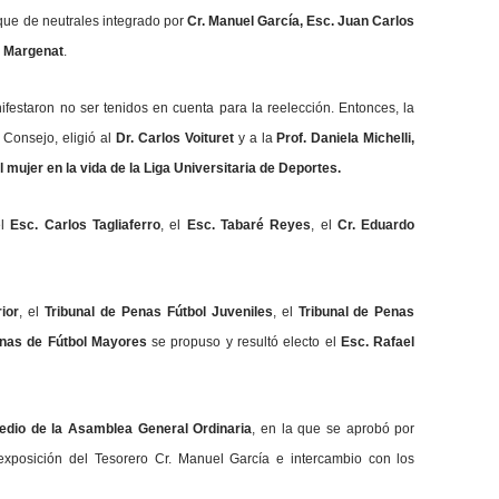
oque de neutrales integrado por
Cr. Manuel García, Esc. Juan Carlos
is Margenat
.
festaron no ser tenidos en cuenta para la reelección. Entonces, la
 Consejo, eligió al
Dr. Carlos Voituret
y a la
Prof. Daniela Michelli,
 mujer en la vida de la Liga Universitaria de Deportes.
el
Esc. Carlos Tagliaferro
, el
Esc. Tabaré Reyes
, el
Cr. Eduardo
ior
, el
Tribunal de Penas Fútbol Juveniles
, el
Tribunal de Penas
enas de Fútbol Mayores
se propuso y resultó electo el
Esc. Rafael
edio de la Asamblea General Ordinaria
, en la que se aprobó por
 exposición del Tesorero Cr. Manuel García e intercambio con los