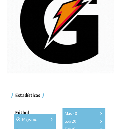
Estadísticas
Fútbol
Más 40
Mayores
Sub 20
A
B
C