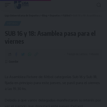
Liga Universitaria de Deportes
>
Blog
>
Deportes
>
Fútbol
>
SUB 16 y 18: Asamblea pasa para el viernes
FÚTBOL
SUB 16 y 18: Asamblea pasa para el
viernes
Tiempo de Lectura: 1 Minuto
La Asamblea Fixture de fútbol categorías Sub 16 y Sub 18,
fijada en principio para este jueves, se pasó para el viernes
a las 19.30 hs.
Debido a que varios delegados manifestaron su interés por
ver el partido que disputará este jueves Peñarol