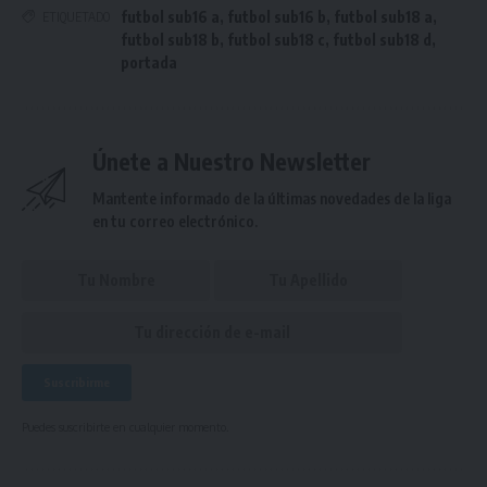
futbol sub16 a
,
futbol sub16 b
,
futbol sub18 a
,
ETIQUETADO
futbol sub18 b
,
futbol sub18 c
,
futbol sub18 d
,
portada
Únete a Nuestro Newsletter
Mantente informado de la últimas novedades de la liga
en tu correo electrónico.
Puedes suscribirte en cualquier momento.