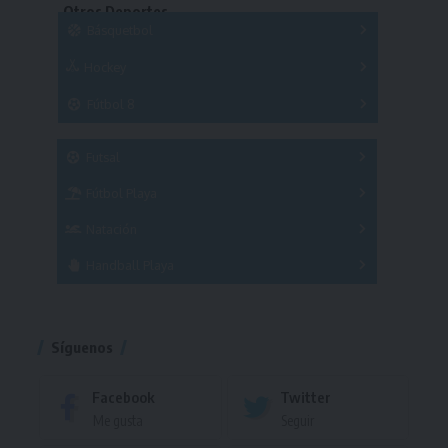
Otros Deportes
Copas
Básquetbol
Hockey
A
B
3x3
Fútbol 8
A
B
C
SUB 21
Masculino
Futsal
Femenino
Fútbol Playa
Masculino
Femenino
Natación
Torneo
Handball Playa
Torneo
Torneo
Síguenos
Facebook
Twitter
Me gusta
Seguir