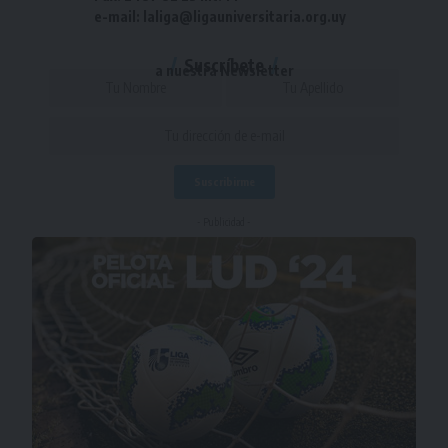
e-mail: laliga@ligauniversitaria.org.uy
Suscríbete
a nuestra Newsletter
- Publicidad -