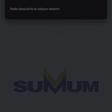
Puedes desuscribirte en cualquier momento
Deja un comentario
- Publicidad -