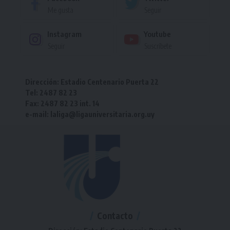
Me gusta
Seguir
Instagram
Youtube
Seguir
Suscríbete
Dirección: Estadio Centenario Puerta 22
Tel: 2487 82 23
Fax: 2487 82 23 int. 14
e-mail: laliga@ligauniversitaria.org.uy
Contacto