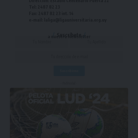
Dirección: Estadio Centenario Puerta 22
Tel: 2487 82 23
Fax: 2487 82 23 int. 14
e-mail: laliga@ligauniversitaria.org.uy
Suscríbete
a nuestra Newsletter
- Publicidad -