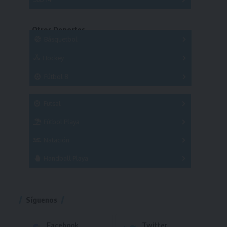
Copas
Series
Copas
Series
Otros Deportes
Copas
Básquetbol
Hockey
A
B
3x3
Fútbol 8
A
B
C
SUB 21
Masculino
Futsal
Femenino
Fútbol Playa
Masculino
Femenino
Natación
Torneo
Handball Playa
Torneo
Torneo
Síguenos
Facebook
Twitter