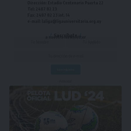
Dirección: Estadio Centenario Puerta 22
Tel: 2487 82 23
Fax: 2487 82 23 int. 14
e-mail: laliga@ligauniversitaria.org.uy
Suscríbete
a nuestra Newsletter
- Publicidad -