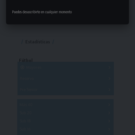
Puedes desuscribirte en cualquier momento
Estadísticas
Fútbol
Mayores
Reserva
A
B
C
D
E
F
G
Pre Senior
A
B
C
D
A
B
C
D
E
Más 40
Sub 20
A
B
C
Sub 18
A
B
C
Sub 16
Series