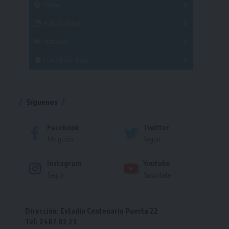
Futsal
Femenino
Fútbol Playa
Masculino
Femenino
Natación
Torneo
Handball Playa
Torneo
Torneo
Síguenos
Facebook
Twitter
Me gusta
Seguir
Instagram
Youtube
Seguir
Suscríbete
Dirección: Estadio Centenario Puerta 22
Tel: 2487 82 23