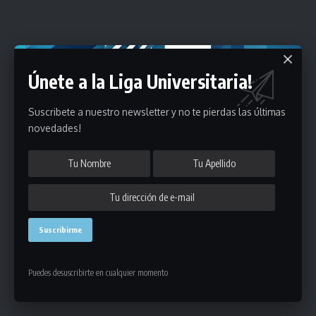
Únete a Nuestro Newsletter
Únete a la Liga Universitaria!
Mantente informado de la últimas novedades de la liga
en tu correo electrónico.
Suscribete a nuestro newsletter y no te pierdas las últimas
novedades!
Puedes suscribirte en cualquier momento.
- Publicidad -
Puedes desuscribirte en cualquier momento