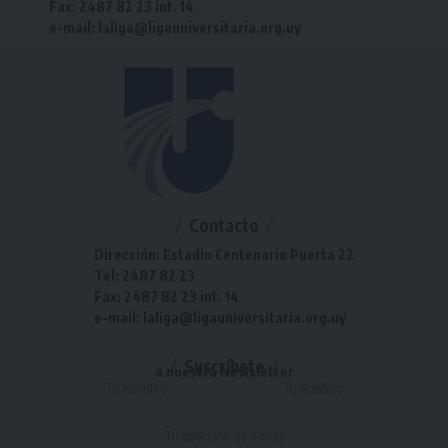
Fax: 2487 82 23 int. 14
e-mail: laliga@ligauniversitaria.org.uy
Contacto
Dirección: Estadio Centenario Puerta 22
Tel: 2487 82 23
Fax: 2487 82 23 int. 14
e-mail: laliga@ligauniversitaria.org.uy
Suscríbete
a nuestra Newsletter