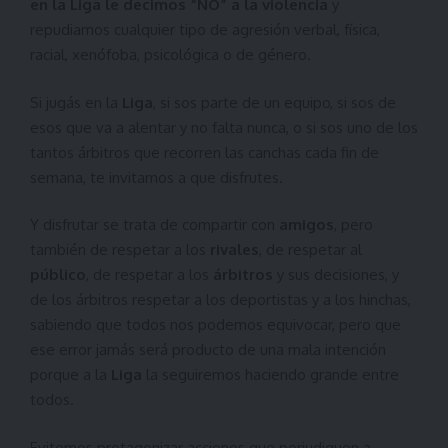
en la Liga le decimos “NO” a la violencia
y
repudiamos cualquier tipo de agresión verbal, física,
racial, xenófoba, psicológica o de género.
Si jugás en la
Liga
, si sos parte de un equipo, si sos de
esos que va a alentar y no falta nunca, o si sos uno de los
tantos árbitros que recorren las canchas cada fin de
semana, te invitamos a que disfrutes.
Y disfrutar se trata de compartir con
amigos
, pero
también de respetar a los
rivales
, de respetar al
público
, de respetar a los
árbitros
y sus decisiones, y
de los árbitros respetar a los deportistas y a los hinchas,
sabiendo que todos nos podemos equivocar, pero que
ese error jamás será producto de una mala intención
porque a la
Liga
la seguiremos haciendo grande entre
todos.
Evitemos protagonizar acciones que perjudiquen a