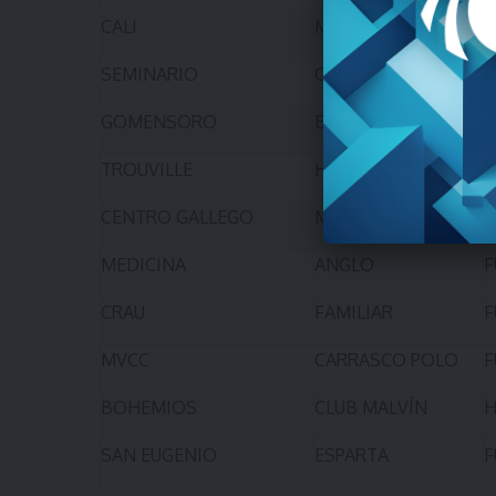
CALI
MÉDANOS
F
SEMINARIO
CATÓLICA
H
GOMENSORO
ELF
H
TROUVILLE
HACHE DE FÚTBOL
H
CENTRO GALLEGO
MVCC
F
MEDICINA
ANGLO
F
CRAU
FAMILIAR
F
MVCC
CARRASCO POLO
F
BOHEMIOS
CLUB MALVÍN
H
SAN EUGENIO
ESPARTA
F