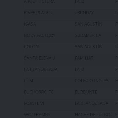
ARQUITECTURA
LA 10
F
RIVER PLATE U.
URUNDAY
F
ISASA
SAN AGUSTÍN
F
BODY FACTORY
SUDAMÉRICA
F
COLÓN
SAN AGUSTÍN
F
SANTA ELENA U
FAMILIAR
F
LA BLANQUEADA
LA 12
F
CTM
COLEGIO INGLÉS
H
EL CHORRO FC
EL REJUNTE
F
MONTE VI
LA BLANQUEADA
F
WOLFRAMIO
HACHE DE FÚTBOL
F