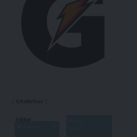
Estadísticas
Fútbol
Más 40
Mayores
Sub 20
A
B
C