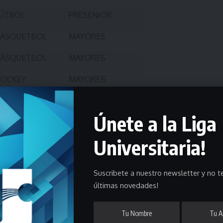
ÚTBOL
PRESENIOR
ÁSQUETBOL
MAYORES
ÁSQUETBOL
MAYORES
OCKEY
MAYORES
ÚTBOL
MAYORES
Únete a la Liga
UTSAL
MAYORES
ASCULINO
Universitaria!
ÚTBOL
PRESENIOR
ÚTBOL
MAYORES
Suscribete a nuestro newsletter y no te
últimas novedades!
ÚTBOL
PRESENIOR
ÚTBOL
PRESENIOR