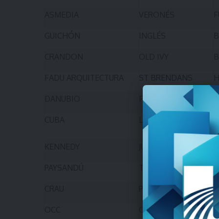
ASMEDIA
VERONÉS
F
GUICHÓN
INGLÉS
B
CRANDON
OLD IVY
B
FADU ARQUITECTURA
ST BRENDANS
H
DANUBIO
FLORES
F
CUBA
LA BLANQUEADA
F
M
KENNEDY
JUAN XIII
F
PAYSANDÚ
TROUVILLE
F
CRAU
PINAR JRS
F
OCC
OBC
F