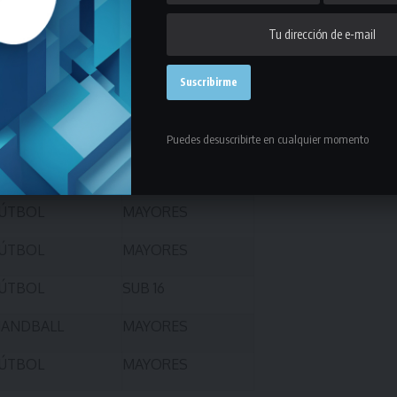
ÚTBOL
SUB 18
OCKEY
MAYORES
OCKEY
MAYORES
ANDBALL
MAYORES
Puedes desuscribirte en cualquier momento
ÚTBOL
PRESENIOR
ÚTBOL
MAYORES
ÚTBOL
MAYORES
ÚTBOL
SUB 16
ANDBALL
MAYORES
ÚTBOL
MAYORES