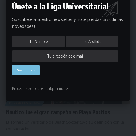
Demostrando el amor por los colores
Únete a la Liga Universitaria!
Leonardo Correa jugó el Torneo Universitario de Beach Soccer con
La 12
…
Suscribete a nuestro newsletter y no te pierdas las últimas
novedades!
11/03/2020
Puedes desuscribirte en cualquier momento
DEPORTES PLAYA
Náutico fue el gran campeón en Playa Pocitos
El Torneo Universitario de Beach Soccer tuvo su definición con la
consagración
…