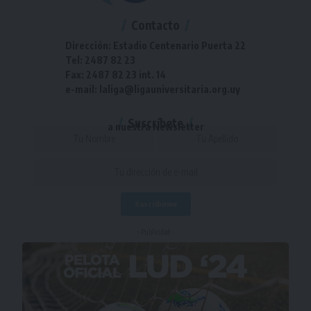
Contacto
Dirección: Estadio Centenario Puerta 22
Tel: 2487 82 23
Fax: 2487 82 23 int. 14
e-mail: laliga@ligauniversitaria.org.uy
Suscríbete
a nuestra Newsletter
- Publicidad -