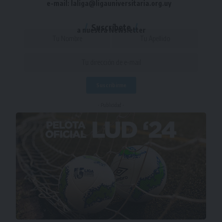
e-mail: laliga@ligauniversitaria.org.uy
Suscríbete
a nuestra Newsletter
- Publicidad -