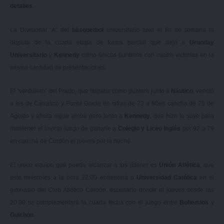
detalles.
La Divisional “A” del
básquetbol
universitario tuvo el fin de semana la
disputa de la cuarta etapa de forma parcial que dejó a
Urunday
Universitario
y
Kennedy
como únicos punteros con cuatro victorias en la
misma cantidad de presentaciones.
El “verdulero” del Prado, que llegaba como puntero junto a
Náutico
, venció
a los de Carrasco y Punta Gorda en cifras de 73 a 60en cancha de 25 de
Agosto y ahora sigue arriba pero junto a
Kennedy
, que hizo lo suyo para
mantener el invicto luego de ganarle a
Colegio y Liceo Inglés
por 92 a 79
en cancha de Cordón el jueves por la noche.
El único equipo que puede alcanzar a los líderes es
Unión Atlética
, que
este miércoles a la hora 22:00 enfrentará a
Universidad Católica
en el
gimnasio del Club Atlético Cordón, escenario donde el jueves desde las
20:00 se complementará la cuarta fecha con el juego entre
Bohemios
y
Guichón
.