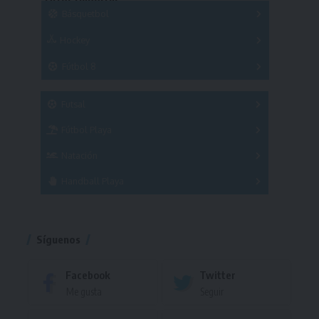
Otros Deportes
Copas
Básquetbol
Hockey
A
B
3x3
Fútbol 8
A
B
C
SUB 21
Masculino
Futsal
Femenino
Fútbol Playa
Masculino
Femenino
Natación
Torneo
Handball Playa
Torneo
Torneo
Síguenos
Facebook
Twitter
Me gusta
Seguir