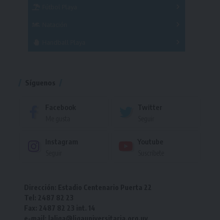
Fútbol Playa
Masculino
Femenino
Natación
Torneo
Handball Playa
Torneo
Torneo
Síguenos
Facebook
Twitter
Me gusta
Seguir
Instagram
Youtube
Seguir
Suscríbete
Dirección: Estadio Centenario Puerta 22
Tel: 2487 82 23
Fax: 2487 82 23 int. 14
e-mail: laliga@ligauniversitaria.org.uy