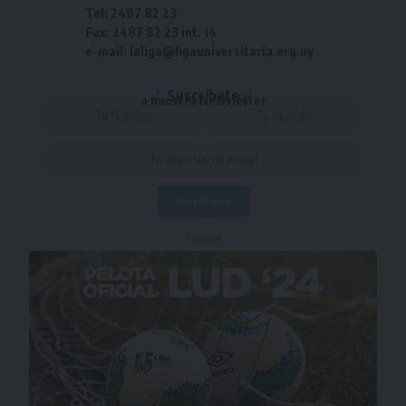
Tel: 2487 82 23
Fax: 2487 82 23 int. 14
e-mail: laliga@ligauniversitaria.org.uy
Suscríbete
a nuestra Newsletter
- Publicidad -