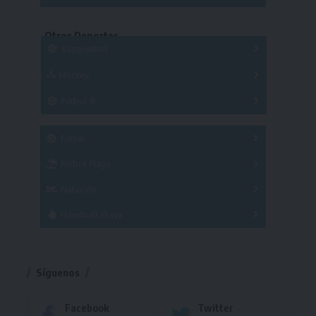
Series
Copas
Series
Otros Deportes
Copas
Básquetbol
Hockey
A
B
3x3
Fútbol 8
A
B
C
SUB 21
Masculino
Futsal
Femenino
Fútbol Playa
Masculino
Femenino
Natación
Torneo
Handball Playa
Torneo
Torneo
Síguenos
Facebook
Twitter