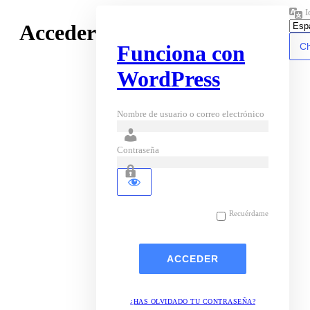
I
Acceder
Funciona con
WordPress
Nombre de usuario o correo electrónico
Contraseña
Recuérdame
¿HAS OLVIDADO TU CONTRASEÑA?