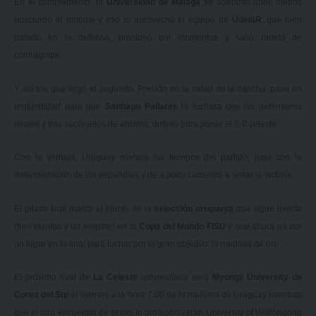
En el complemento, la
Universidad de Málaga
se adelantó unos metros
buscando el empate y eso lo aprovechó el equipo de
UdelaR
, que bien
parado en la defensa, presionó por momentos y salió rápido de
contragolpe.
Y así fue que llegó el segundo. Presión en la mitad de la cancha, pase en
profundidad para que
Santiago Pallares
la luchara con los defensores
rivales y tras sacárselos de encima, definió para poner el 2-0 celeste.
Con la ventaja, Uruguay manejó los tiempos del partido, jugó con la
desesperación de los españoles y de a poco comenzó a sellar la victoria.
El pitazo final marcó el triunfo de la
selección uruguaya
que sigue invicta
(tres triunfos y un empate) en la
Copa del Mundo FISU
y que ahora irá por
un lugar en la final para luchar por el gran objetivo: la medalla de oro.
El próximo rival de
La Celeste
universitaria será
Myongji University de
Corea del Sur
el viernes a la hora 7:00 de la mañana de Uruguay mientras
que el otro encuentro de semis lo protagonizarán University of Wollongong