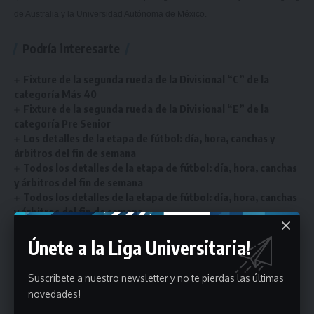
de Australia y la Universidad Autónoma de México.
Podría interesarte
Fixture de la segunda rueda de la Divisional “C” de la
categoría Más 40
Fixture de la segunda rueda de la Divisional “E” de la
categoría Pre Senior
Los detalles de la etapa de fútbol: día, hora, canchas y
árbitros del fin de semana
Todos los detalles de la etapa de fútbol: día, hora, canchas
y árbitros del fin de semana
Todos los detalles de la etapa de fútbol: día, hora, canchas
y árbitros del fin de semana
Únete a la Liga Universitaria!
seleccion
ETIQUETADO
Suscribete a nuestro newsletter y no te pierdas las últimas
novedades!