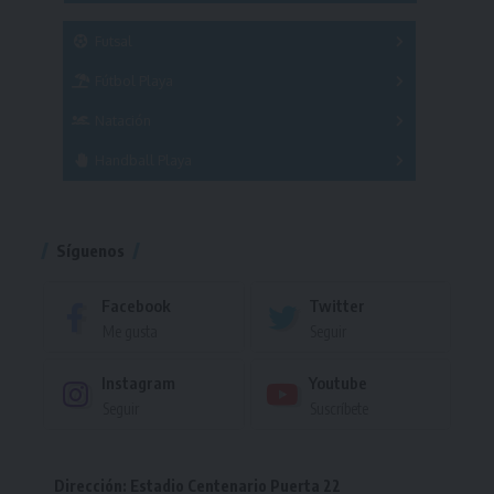
SUB 21
Masculino
Futsal
Femenino
Fútbol Playa
Masculino
Femenino
Natación
Torneo
Handball Playa
Torneo
Torneo
Síguenos
Facebook
Twitter
Me gusta
Seguir
Instagram
Youtube
Seguir
Suscríbete
Dirección: Estadio Centenario Puerta 22