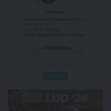
Contacto
Dirección: Estadio Centenario Puerta 22
Tel: 2487 82 23
Fax: 2487 82 23 int. 14
e-mail: laliga@ligauniversitaria.org.uy
Suscríbete
a nuestra Newsletter
- Publicidad -