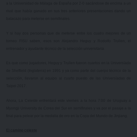
a la Universidad de Málaga de España por 2-0 sacándose de encima a un
rival que había ganado en sus tres anteriores presentaciones dando un
batacazo para meterse en semifinales.
Y si hay dos personas que de meterse entre los cuatro mejores de un
torneo FISU saben, esos son Alejandro Heguy y Rodolfo Trullen, el
entrenador y ayudante técnico de la selección universitaria.
Es que como jugadores, Heguy y Trullen fueron cuartos en la Universíada
de Sheffield (Inglaterra) en 1991 y ya como parte del cuerpo técnico de la
selección, llevaron al equipo al cuarto puesto de las Universíadas de
Taipei 2017.
Ahora, La Celeste enfrentará este viernes a la hora 7:00 de Uruguay a
Myongji University de Corea del Sur en semifinales y va por el pasaje a la
final para pelear por la medalla de oro en la Copa del Mundo de Jinjiang.
El camino celeste