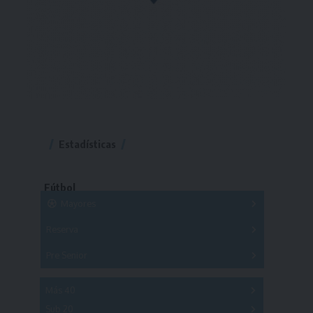
Estadísticas
Fútbol
Mayores
Reserva
A
B
C
D
E
F
G
Pre Senior
A
B
C
D
A
B
C
D
E
Más 40
Sub 20