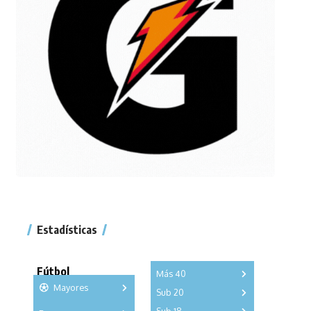
Estadísticas
Fútbol
Más 40
Mayores
Sub 20
A
B
C