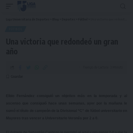
Liga Universitaria de Deportes
>
Blog
>
Deportes
>
Fútbol
>
Una victoria que redondeó un gran año
FÚTBOL
Una victoria que redondeó un gran
año
Tiempo de Lectura: 3 Minuto
Elbio Fernández consiguió un objetivo más en la temporada y al
ascenso que consiguió hace unas semanas, ayer por la mañana le
sumó el título de campeón de la Divisional “C” de fútbol universitario en
Mayores tras vencer a Universitario Veronés por 2 a 0.
El doblete de Sebastián Cardozo le permitió al azul y oro ganar 2-0 y dar la