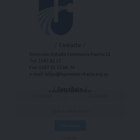
Contacto
Dirección: Estadio Centenario Puerta 22
Tel: 2487 82 23
Fax: 2487 82 23 int. 14
e-mail: laliga@ligauniversitaria.org.uy
Suscríbete
a nuestra Newsletter
- Publicidad -