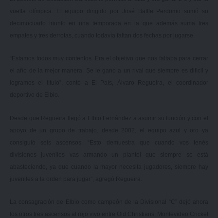
vuelta olímpica. El equipo dirigido por José Batlle Perdomo sumó su
decimocuarto triunfo en una temporada en la que además suma tres
empates y tres derrotas, cuando todavía faltan dos fechas por jugarse.
“Estamos todos muy contentos. Era el objetivo que nos faltaba para cerrar
el año de la mejor manera. Se le ganó a un rival que siempre es difícil y
logramos el título”, contó a El País, Álvaro Regueira, el coordinador
deportivo de Elbio.
Desde que Regueira llegó a Elbio Fernández a asumir su función y con el
apoyo de un grupo de trabajo, desde 2002, el equipo azul y oro ya
consiguió seis ascensos. “Esto demuestra que cuando vos tenés
divisiones juveniles vas armando un plantel que siempre se está
abasteciendo, ya que cuando la mayor necesita jugadores, siempre hay
juveniles a la orden para jugar”, agregó Regueira.
La consagración de Elbio como campeón de la Divisional “C” dejó ahora
los otros tres ascensos al rojo vivo entre Old Christians, Montevideo Cricket