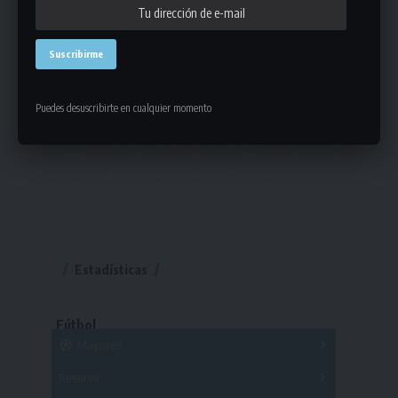
Puedes desuscribirte en cualquier momento
Estadísticas
Fútbol
Mayores
Reserva
A
B
C
D
E
F
G