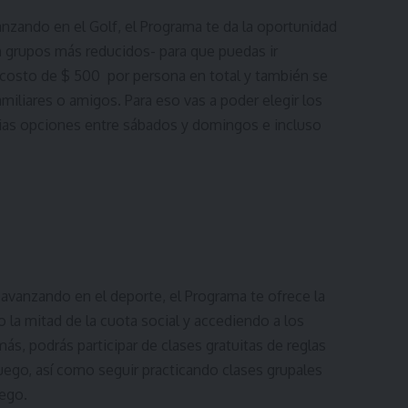
anzando en el Golf, el Programa te da la oportunidad
n grupos más reducidos- para que puedas ir
 costo de $ 500 por persona en total y también se
iliares o amigos. Para eso vas a poder elegir los
rias opciones entre sábados y domingos e incluso
 avanzando en el deporte, el Programa te ofrece la
la mitad de la cuota social y accediendo a los
s, podrás participar de clases gratuitas de reglas
juego, así como seguir practicando clases grupales
uego.