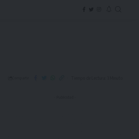
Tiempo de Lectura: 3 Minuto
Compartir
- Publicidad -