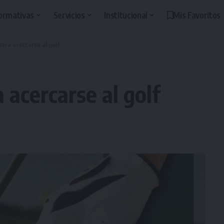
ormativas
Servicios
Institucional
Mis Favoritos
ara acercarse al golf
acercarse al golf