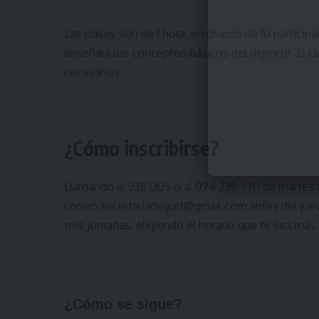
Las clases son de 1 hora, en grupos de 10 particip
enseñará los conceptos básicos del deporte. El c
necesarios.
¿Cómo inscribirse?
Llamando al 2311 1305 o al 094 239 770 de martes a
correo
secretariadegolf@gmail.com
antes del juev
tres jornadas, eligiendo el horario que te sea más 
¿Cómo se sigue?