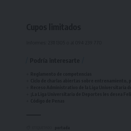
Cupos limitados
Informes: 2311 1305 o al 094 239 770
Podría interesarte
Reglamento de competencias
Ciclo de charlas abiertas sobre entrenamiento, p
Receso Administrativo de la Liga Universitaria 
¡La Liga Universitaria de Deportes les desea Fel
Código de Penas
ETIQUETADO
portada