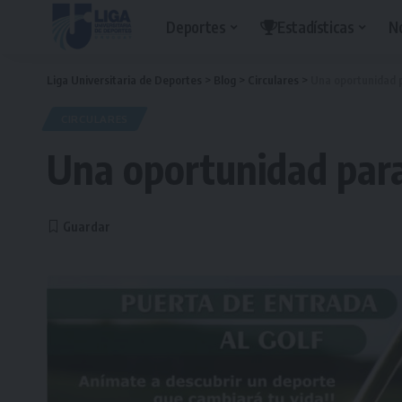
Deportes
Estadísticas
N
Liga Universitaria de Deportes
>
Blog
>
Circulares
>
Una oportunidad p
CIRCULARES
Una oportunidad para 