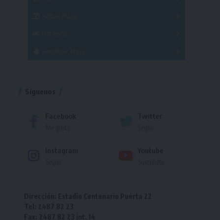
Femenino
Fútbol Playa
Masculino
Femenino
Natación
Torneo
Handball Playa
Torneo
Torneo
Síguenos
Facebook
Twitter
Me gusta
Seguir
Instagram
Youtube
Seguir
Suscríbete
Dirección: Estadio Centenario Puerta 22
Tel: 2487 82 23
Fax: 2487 82 23 int. 14