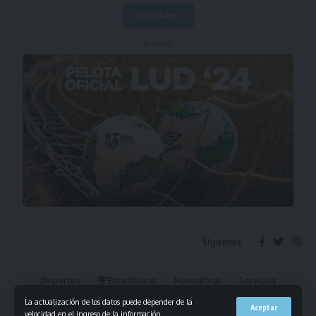
- Publicidad -
Síguenos
Deportes
Estadísticas
Normativas
Servicios
Institucional
Mis Favoritos
La actualización de los datos puede depender de la
Aceptar
velocidad en el ingreso de la información