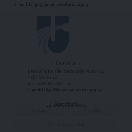
e-mail: laliga@ligauniversitaria.org.uy
Contacto
Dirección: Estadio Centenario Puerta 22
Tel: 2487 82 23
Fax: 2487 82 23 int. 14
e-mail: laliga@ligauniversitaria.org.uy
Suscríbete
a nuestra Newsletter