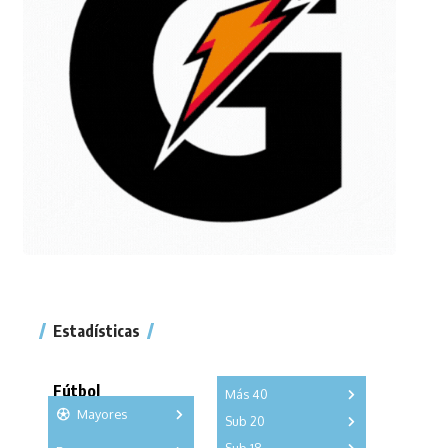
Estadísticas
Fútbol
Más 40
Mayores
Sub 20
A
B
C