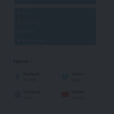
A
B
C
SUB 21
Masculino
Futsal
Femenino
Fútbol Playa
Masculino
Femenino
Natación
Torneo
Handball Playa
Torneo
Torneo
Síguenos
Facebook
Twitter
Me gusta
Seguir
Instagram
Youtube
Seguir
Suscríbete