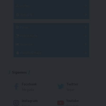
Hockey
A
B
3x3
Fútbol 8
A
B
C
SUB 21
Masculino
Futsal
Femenino
Fútbol Playa
Masculino
Femenino
Natación
Torneo
Handball Playa
Torneo
Torneo
Síguenos
Facebook
Twitter
Me gusta
Seguir
Instagram
Youtube