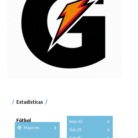
Estadísticas
Fútbol
Más 40
Mayores
Sub 20
A
B
C