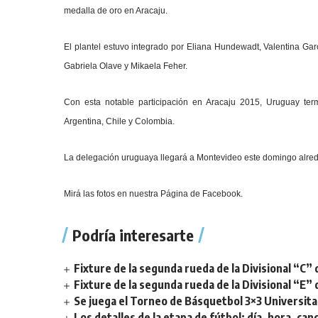
medalla de oro en Aracaju.
El plantel estuvo integrado por Eliana Hundewadt, Valentina Gar
Gabriela Olave y Mikaela Feher.
Con esta notable participación en Aracaju 2015, Uruguay ter
Argentina, Chile y Colombia.
La delegación uruguaya llegará a Montevideo este domingo alrede
Mirá las fotos en nuestra
Página de Facebook.
Podría interesarte
Fixture de la segunda rueda de la Divisional “C” 
Fixture de la segunda rueda de la Divisional “E” 
Se juega el Torneo de Básquetbol 3×3 Universita
Los detalles de la etapa de fútbol: día, hora, can