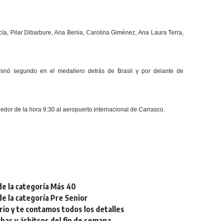
cía, Pilar Dibarbure, Ana Benia, Carolina Giménez, Ana Laura Terra,
minó segundo en el medallero detrás de Brasil y por delante de
dor de la hora 9:30 al aeropuerto internacional de Carrasco.
de la categoría Más 40
de la categoría Pre Senior
rio y te contamos todos los detalles
chas y árbitros del fin de semana