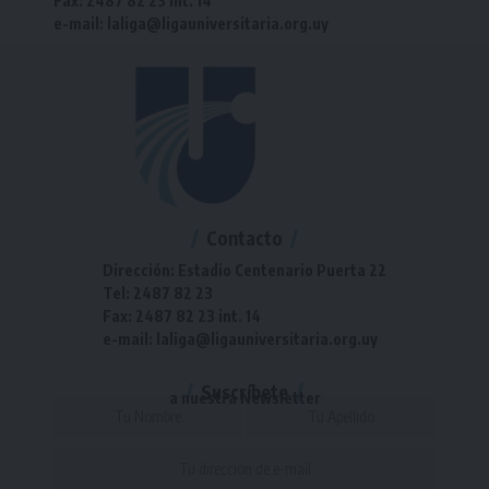
Fax: 2487 82 23 int. 14
e-mail: laliga@ligauniversitaria.org.uy
Contacto
Dirección: Estadio Centenario Puerta 22
Tel: 2487 82 23
Fax: 2487 82 23 int. 14
e-mail: laliga@ligauniversitaria.org.uy
Suscríbete
a nuestra Newsletter