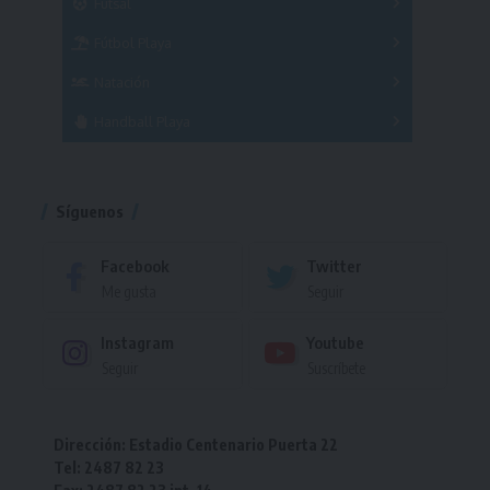
Futsal
Femenino
Fútbol Playa
Masculino
Femenino
Natación
Torneo
Handball Playa
Torneo
Torneo
Síguenos
Facebook
Twitter
Me gusta
Seguir
Instagram
Youtube
Seguir
Suscríbete
Dirección: Estadio Centenario Puerta 22
Tel: 2487 82 23