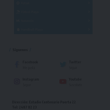
Futsal
Femenino
Fútbol Playa
Masculino
Femenino
Natación
Torneo
Handball Playa
Torneo
Torneo
Síguenos
Facebook
Twitter
Me gusta
Seguir
Instagram
Youtube
Seguir
Suscríbete
Dirección: Estadio Centenario Puerta 22
Tel: 2487 82 23