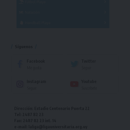
Fútbol Playa
Masculino
Femenino
Natación
Torneo
Handball Playa
Torneo
Torneo
Síguenos
Facebook
Twitter
Me gusta
Seguir
Instagram
Youtube
Seguir
Suscríbete
Dirección: Estadio Centenario Puerta 22
Tel: 2487 82 23
Fax: 2487 82 23 int. 14
e-mail: laliga@ligauniversitaria.org.uy