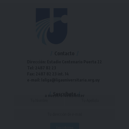
Contacto
Dirección: Estadio Centenario Puerta 22
Tel: 2487 82 23
Fax: 2487 82 23 int. 14
e-mail: laliga@ligauniversitaria.org.uy
Suscríbete
a nuestra Newsletter