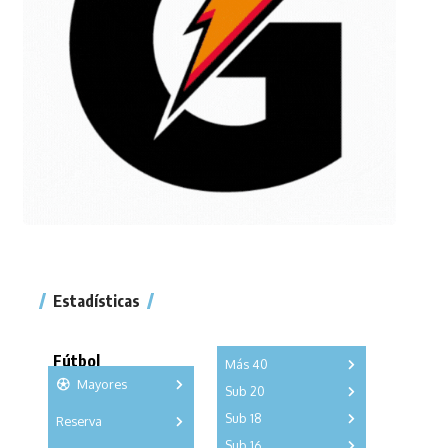
Estadísticas
Fútbol
Más 40
Mayores
Sub 20
A
B
C
Sub 18
Reserva
A
B
C
D
E
F
G
A
B
C
Sub 16