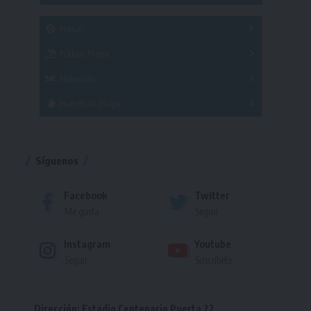
SUB 21
Masculino
Futsal
Femenino
Fútbol Playa
Masculino
Femenino
Natación
Torneo
Handball Playa
Torneo
Torneo
Síguenos
Facebook
Twitter
Me gusta
Seguir
Instagram
Youtube
Seguir
Suscríbete
Dirección: Estadio Centenario Puerta 22