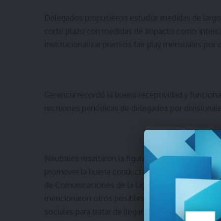
Delegados propusieron estudiar medidas de largo 
corto plazo con medidas de impacto como interca
institucionalizar premios fair play mensuales por 
Gerencia recordó la buena receptividad y funcion
reuniones periódicas de delegados por divisionale
Neutrales resaltaron la figura del Director Técn
promover la buena conducta. También elogiaron la
de Comunicaciones de la Liga con el espacio comu
mencionaron otros posibles mensajes complementa
sociales para tratar de llegar a todos los deport