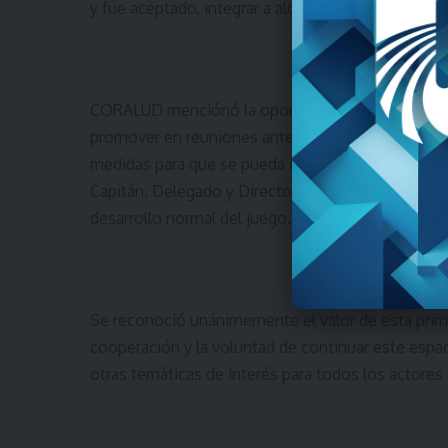
y fue aceptado, integrar a algún miembro del Cole
CORALUD menciónó la oportunidad y necesidad de 
promover en reuniones anteriores, ya para el ini
medidas para que se pueda identificar en cada part
Capitán, Delegado y Director Técnico, como forma
desarrollo normal del juego.
Se reconoció unánimemente el valor de esta prime
cooperación y la voluntad de continuar este espac
otras temáticas de interés para todos los actores