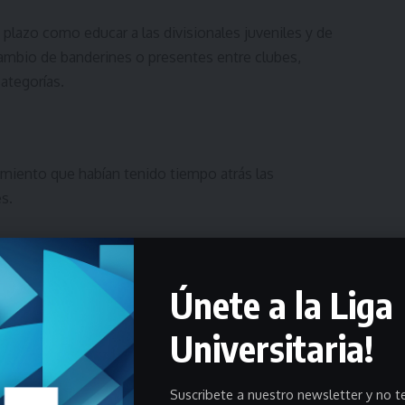
plazo como educar a las divisionales juveniles y de
mbio de banderines o presentes entre clubes,
categorías.
amiento que habían tenido tiempo atrás las
s.
ico como referente que debe con su ejemplo
Únete a la Liga
 iniciativa de algunos clubes apoyada por el Dpto.
Universitaria!
nicacional de “Bajemos la pelota”, al tiempo que
rios que puedan difundirse a través de las redes
istas y fomentar la buena conducta. También propuso
Suscribete a nuestro newsletter y no te