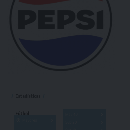
Estadísticas
Fútbol
Más 40
Mayores
Sub 20
A
B
C