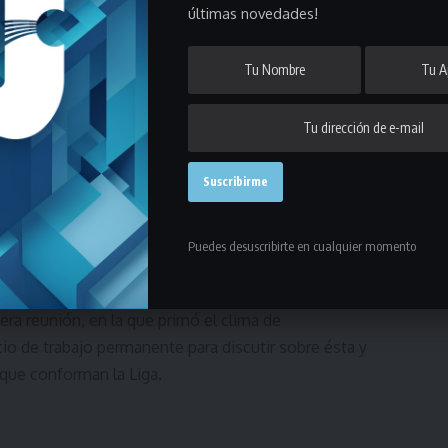
gio de Arbitros a este espacio.
últimas novedades!
los Talleres que junto a Neutrales decidieron
cio de la próxima temporada. También propuso
ido a tres figuras referentes de cada equipo,
 de lograr la cooperación de los mismos con el
Puedes desuscribirte en cualquier momento
ra reunión, en la que primó el clima de
io de trabajo permanente para discutir sobre ésta y
 que conforman la Liga.