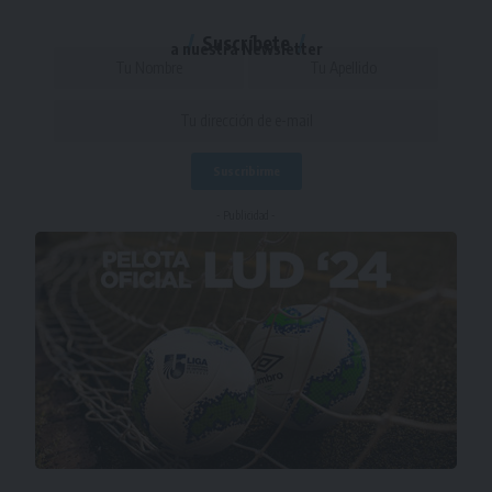
Suscríbete
a nuestra Newsletter
- Publicidad -