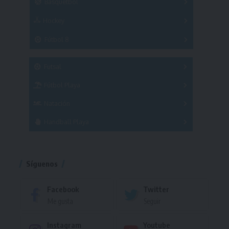
Básquetbol
Hockey
A
B
3x3
Fútbol 8
A
B
C
SUB 21
Masculino
Futsal
Femenino
Fútbol Playa
Masculino
Femenino
Natación
Torneo
Handball Playa
Torneo
Torneo
Síguenos
Facebook
Twitter
Me gusta
Seguir
Instagram
Youtube