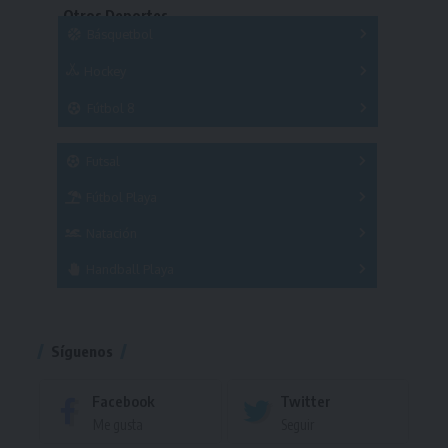
Otros Deportes
Copas
Básquetbol
Hockey
A
B
3x3
Fútbol 8
A
B
C
SUB 21
Masculino
Futsal
Femenino
Fútbol Playa
Masculino
Femenino
Natación
Torneo
Handball Playa
Torneo
Torneo
Síguenos
Facebook
Twitter
Me gusta
Seguir