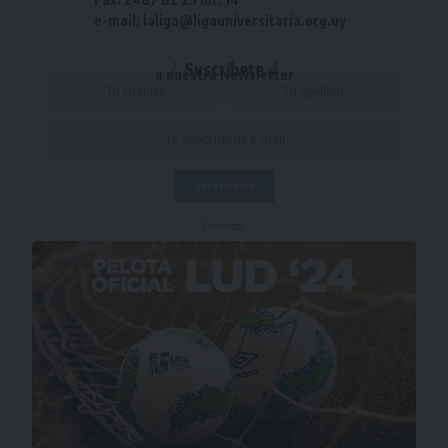
e-mail: laliga@ligauniversitaria.org.uy
Suscríbete
a nuestra Newsletter
- Publicidad -