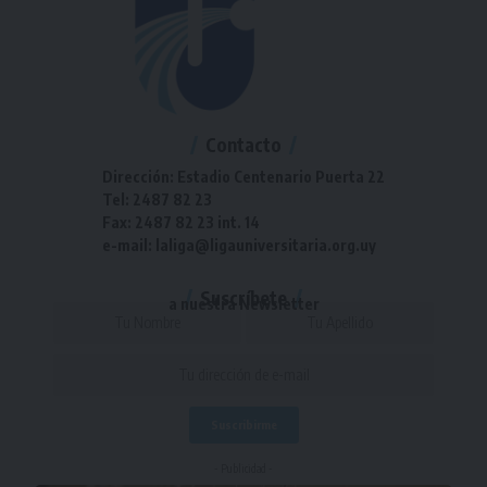
Contacto
Dirección: Estadio Centenario Puerta 22
Tel: 2487 82 23
Fax: 2487 82 23 int. 14
e-mail: laliga@ligauniversitaria.org.uy
Suscríbete
a nuestra Newsletter
- Publicidad -