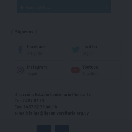
Handball Playa
Torneo
Torneo
Síguenos
Facebook
Twitter
Me gusta
Seguir
Instagram
Youtube
Seguir
Suscríbete
Dirección: Estadio Centenario Puerta 22
Tel: 2487 82 23
Fax: 2487 82 23 int. 14
e-mail: laliga@ligauniversitaria.org.uy