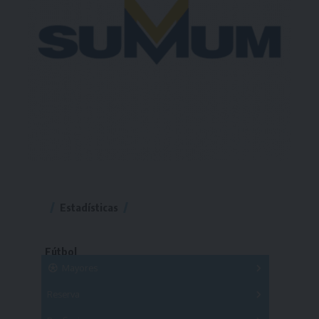
Estadísticas
Fútbol
Mayores
Reserva
A
B
C
D
E
F
G