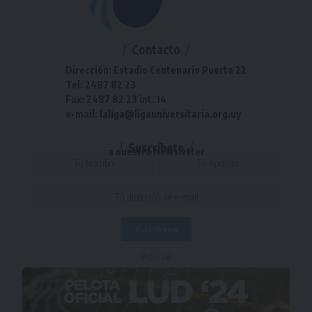
Contacto
Dirección: Estadio Centenario Puerta 22
Tel: 2487 82 23
Fax: 2487 82 23 int. 14
e-mail: laliga@ligauniversitaria.org.uy
Suscríbete
a nuestra Newsletter
- Publicidad -