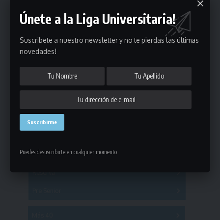
Únete a la Liga Universitaria!
Suscribete a nuestro newsletter y no te pierdas las últimas
novedades!
Estadísticas
Fútbol
Puedes desuscribirte en cualquier momento
Mayores
Reserva
A
B
C
D
E
F
G
Pre Senior
A
B
C
D
A
B
C
D
E
Más 40