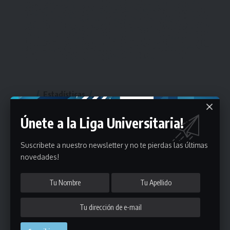
Estadísticas
Únete a la Liga Universitaria!
Fútbol
Mayores
Suscribete a nuestro newsletter y no te pierdas las últimas
novedades!
Reserva
A
B
C
D
E
F
G
Pre Senior
A
B
C
D
A
B
C
D
E
Más 40
Sub 20
A
B
C
Sub 18