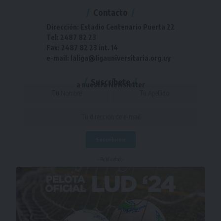
Contacto
Dirección: Estadio Centenario Puerta 22
Tel: 2487 82 23
Fax: 2487 82 23 int. 14
e-mail: laliga@ligauniversitaria.org.uy
Suscríbete
a nuestra Newsletter
- Publicidad -