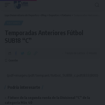
Liga Universitaria de Deportes
>
Blog
>
Deportes
>
Fixtures
>
Temporadas Anteriores Fútbol SUB18 “C”
FIXTURES
Temporadas Anteriores Fútbol
SUB18 “C”
Tiempo de Lectura: 0 Minuto
{pdf=images/pdf/tempant/futbol_SUB18_c.pdf|833|800}
Podría interesarte
Fixture de la segunda rueda de la Divisional “C” de la
categoría Más 40